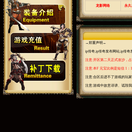
龙影网络
永久
→郑重声明←
ip传奇,ip传奇发布网站,ip
注意:开区第二天正式攻沙，
注意:本F 元宝比例是短信 1：12
注意:合区后进不了游戏的玩家
注意:游戏中故意诽谤、诋毁我